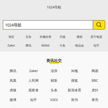
1024导航
淘宝
京东
柠檬好券
天猫
携程
苏宁电器
Zaker
腾讯
Bilibili
斗鱼
唯品会
知乎
资讯社交
腾讯
Zaker
澎湃
36氪
网易
凤凰
人民网
财新
搜狐
BBC
虎嗅
观察者
头条
新浪体育
虎扑
微博
知乎
V2EX
简书
果壳