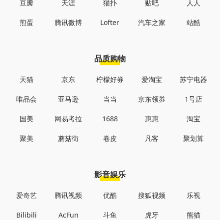
豆瓣
天涯
猫扑
贴吧
人人
煎蛋
腾讯微博
Lofter
汽车之家
站酷
品质购物
天猫
京东
柠檬好券
爱淘宝
苏宁电器
唯品会
亚马逊
当当
京东领券
1号店
国美
网易考拉
1688
惠惠
淘宝
聚美
蘑菇街
卷皮
凡客
聚划算
影音娱乐
爱奇艺
腾讯视频
优酷
搜狐视频
乐视
Bilibili
AcFun
斗鱼
虎牙
熊猫